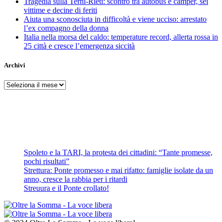
Tragedia sulla Terni-Rieti: scontro tra autobus e camper, sei
vittime e decine di feriti
Aiuta una sconosciuta in difficoltà e viene ucciso: arrestato
l’ex compagno della donna
Italia nella morsa del caldo: temperature record, allerta rossa in
25 città e cresce l’emergenza siccità
Archivi
Archivi
Spoleto e la TARI, la protesta dei cittadini: “Tante promesse,
pochi risultati”
Strettura: Ponte promesso e mai rifatto: famiglie isolate da un
anno, cresce la rabbia per i ritardi
Streuura e il Ponte crollato!