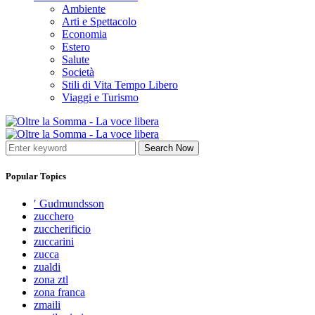
Ambiente
Arti e Spettacolo
Economia
Estero
Salute
Società
Stili di Vita Tempo Libero
Viaggi e Turismo
Search Now
Popular Topics
′ Gudmundsson
zucchero
zuccherificio
zuccarini
zucca
zualdi
zona ztl
zona franca
zmaili