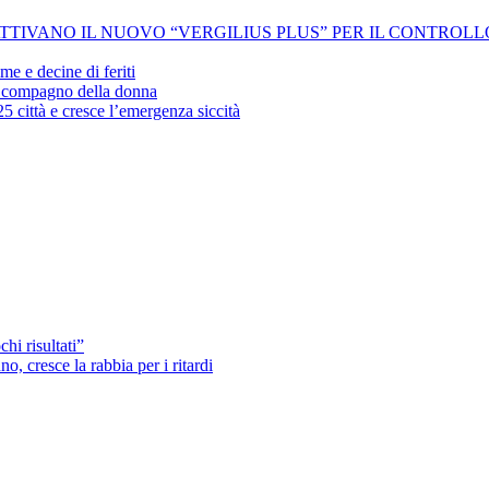
 ATTIVANO IL NUOVO “VERGILIUS PLUS” PER IL CONTROL
me e decine di feriti
’ex compagno della donna
25 città e cresce l’emergenza siccità
hi risultati”
o, cresce la rabbia per i ritardi