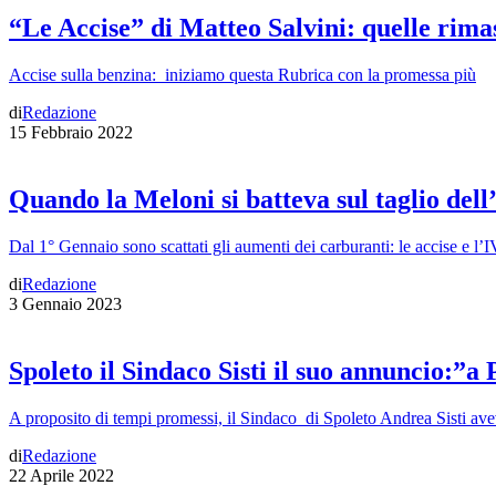
“Le Accise” di Matteo Salvini: quelle rima
Accise sulla benzina: iniziamo questa Rubrica con la promessa più
di
Redazione
15 Febbraio 2022
Quando la Meloni si batteva sul taglio dell’a
Dal 1° Gennaio sono scattati gli aumenti dei carburanti: le accise e l’
di
Redazione
3 Gennaio 2023
Spoleto il Sindaco Sisti il suo annuncio:”a
A proposito di tempi promessi, il Sindaco di Spoleto Andrea Sisti av
di
Redazione
22 Aprile 2022