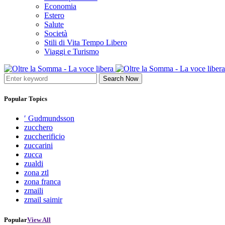
Economia
Estero
Salute
Società
Stili di Vita Tempo Libero
Viaggi e Turismo
Search Now
Popular Topics
′ Gudmundsson
zucchero
zuccherificio
zuccarini
zucca
zualdi
zona ztl
zona franca
zmaili
zmail saimir
Popular
View All