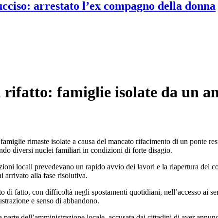
 ucciso: arrestato l’ex compagno della donna
ifatto: famiglie isolate da un ann
 famiglie rimaste isolate a causa del mancato rifacimento di un ponte rest
do diversi nuclei familiari in condizioni di forte disagio.
zioni locali prevedevano un rapido avvio dei lavori e la riapertura del co
arrivato alla fase risolutiva.
di fatto, con difficoltà negli spostamenti quotidiani, nell’accesso ai ser
rustrazione e senso di abbandono.
arte dell’amministrazione locale, accusata dai cittadini di aver annunciat