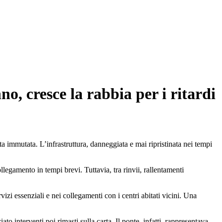
o, cresce la rabbia per i ritardi
a immutata. L’infrastruttura, danneggiata e mai ripristinata nei tempi
llegamento in tempi brevi. Tuttavia, tra rinvii, rallentamenti
vizi essenziali e nei collegamenti con i centri abitati vicini. Una
o interventi poi rimasti sulla carta. Il ponte, infatti, rappresentava