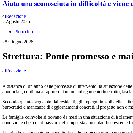
Aiuta una sconosciuta in difficoltà e viene
di
Redazione
2 Agosto 2026
Pinocchio
28 Giugno 2026
Strettura: Ponte promesso e mai r
di
Redazione
A distanza di un anno dalle promesse di intervento, la situazione delle
annunciati, continua a rappresentare un collegamento interrotto, lascian
Secondo quanto segnalato dai residenti, gli impegni iniziali delle istitu
burocratici e mancanza di aggiornamenti concreti, il progetto non è mai 
Le famiglie coinvolte si trovano da mesi in una situazione di isolamento 
condizione che, con il passare del tempo, sta alimentando crescente f
Le critiche si concentrano soprattutto sulle promesse non mantenute da p