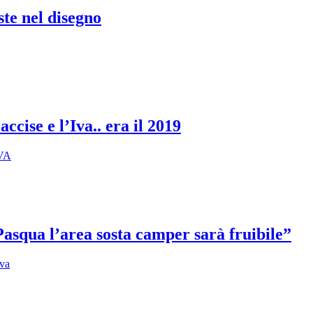
ste nel disegno
ccise e l’Iva.. era il 2019
IVA
 Pasqua l’area sosta camper sarà fruibile”
eva