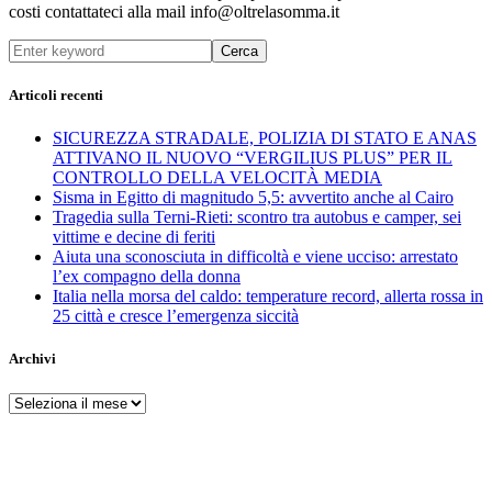
costi contattateci alla mail info@oltrelasomma.it
Cerca
Articoli recenti
SICUREZZA STRADALE, POLIZIA DI STATO E ANAS
ATTIVANO IL NUOVO “VERGILIUS PLUS” PER IL
CONTROLLO DELLA VELOCITÀ MEDIA
Sisma in Egitto di magnitudo 5,5: avvertito anche al Cairo
Tragedia sulla Terni-Rieti: scontro tra autobus e camper, sei
vittime e decine di feriti
Aiuta una sconosciuta in difficoltà e viene ucciso: arrestato
l’ex compagno della donna
Italia nella morsa del caldo: temperature record, allerta rossa in
25 città e cresce l’emergenza siccità
Archivi
Archivi