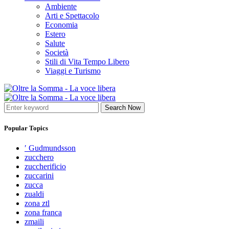
Ambiente
Arti e Spettacolo
Economia
Estero
Salute
Società
Stili di Vita Tempo Libero
Viaggi e Turismo
Search Now
Popular Topics
′ Gudmundsson
zucchero
zuccherificio
zuccarini
zucca
zualdi
zona ztl
zona franca
zmaili