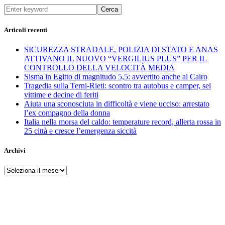
Cerca
Articoli recenti
SICUREZZA STRADALE, POLIZIA DI STATO E ANAS
ATTIVANO IL NUOVO “VERGILIUS PLUS” PER IL
CONTROLLO DELLA VELOCITÀ MEDIA
Sisma in Egitto di magnitudo 5,5: avvertito anche al Cairo
Tragedia sulla Terni-Rieti: scontro tra autobus e camper, sei
vittime e decine di feriti
Aiuta una sconosciuta in difficoltà e viene ucciso: arrestato
l’ex compagno della donna
Italia nella morsa del caldo: temperature record, allerta rossa in
25 città e cresce l’emergenza siccità
Archivi
Archivi