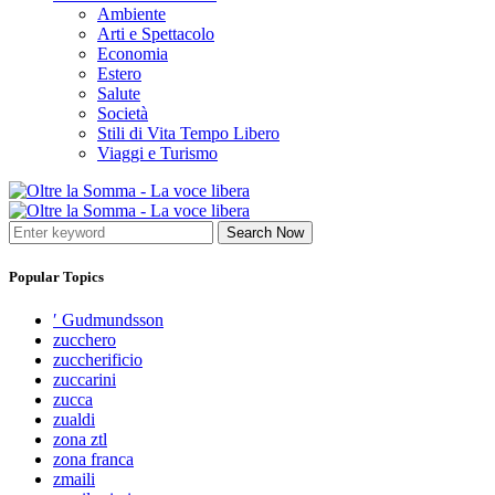
Ambiente
Arti e Spettacolo
Economia
Estero
Salute
Società
Stili di Vita Tempo Libero
Viaggi e Turismo
Search Now
Popular Topics
′ Gudmundsson
zucchero
zuccherificio
zuccarini
zucca
zualdi
zona ztl
zona franca
zmaili