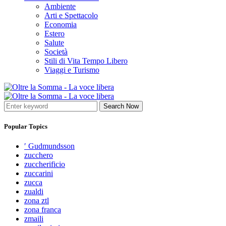
Ambiente
Arti e Spettacolo
Economia
Estero
Salute
Società
Stili di Vita Tempo Libero
Viaggi e Turismo
Search Now
Popular Topics
′ Gudmundsson
zucchero
zuccherificio
zuccarini
zucca
zualdi
zona ztl
zona franca
zmaili