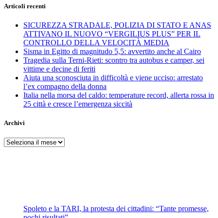
Articoli recenti
SICUREZZA STRADALE, POLIZIA DI STATO E ANAS
ATTIVANO IL NUOVO “VERGILIUS PLUS” PER IL
CONTROLLO DELLA VELOCITÀ MEDIA
Sisma in Egitto di magnitudo 5,5: avvertito anche al Cairo
Tragedia sulla Terni-Rieti: scontro tra autobus e camper, sei
vittime e decine di feriti
Aiuta una sconosciuta in difficoltà e viene ucciso: arrestato
l’ex compagno della donna
Italia nella morsa del caldo: temperature record, allerta rossa in
25 città e cresce l’emergenza siccità
Archivi
Archivi
Spoleto e la TARI, la protesta dei cittadini: “Tante promesse,
pochi risultati”