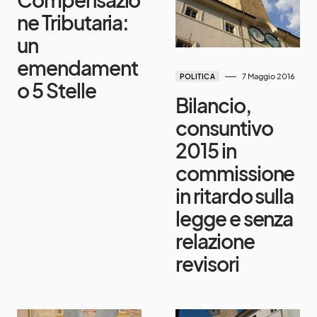
ne Tributaria:
un
emendament
7 Maggio 2016
POLITICA
o 5 Stelle
Bilancio,
consuntivo
2015 in
commissione
in ritardo sulla
legge e senza
relazione
revisori