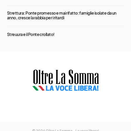
Strettura: Ponte promesso e mai rifatto: famiglie isolate da un
anno, cresce la rabbia per i ritardi
Streuura e il Ponte crollato!
© 2024 Oltre La Somma - La voce libera!