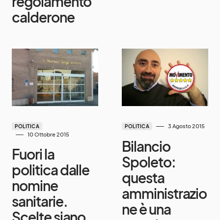
regolamento
calderone
3 Agosto 2015
POLITICA
POLITICA
10 Ottobre 2015
Bilancio
Fuori la
Spoleto:
politica dalle
questa
nomine
amministrazio
sanitarie.
ne è una
Scelte siano