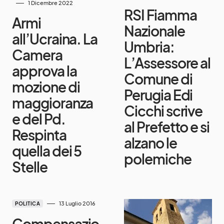
1 Dicembre 2022
RSI Fiamma
Armi
Nazionale
all’Ucraina. La
Umbria:
Camera
L’Assessore al
approva la
Comune di
mozione di
Perugia Edi
maggioranza
Cicchi scrive
e del Pd.
al Prefetto e si
Respinta
alzano le
quella dei 5
polemiche
Stelle
13 Luglio 2016
POLITICA
Compensazio