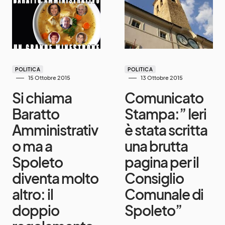
POLITICA
POLITICA
15 Ottobre 2015
13 Ottobre 2015
Si chiama
Comunicato
Baratto
Stampa:” Ieri
Amministrativ
è stata scritta
o ma a
una brutta
Spoleto
pagina per il
diventa molto
Consiglio
altro: il
Comunale di
doppio
Spoleto”