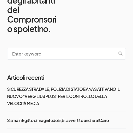
degli abitanti
del
Compronsori
o spoletino.
Articoli recenti
SICUREZZA STRADALE, POLIZIA DI STATO E ANAS ATTIVANO IL
NUOVO “VERGILIUS PLUS” PER IL CONTROLLO DELLA
VELOCITÀ MEDIA
Sisma in Egitto di magnitudo 5,5: avvertito anche al Cairo