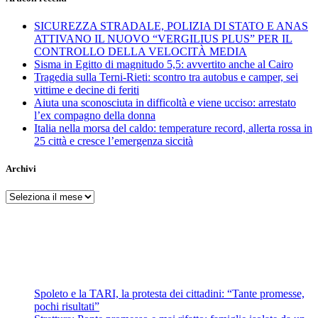
SICUREZZA STRADALE, POLIZIA DI STATO E ANAS
ATTIVANO IL NUOVO “VERGILIUS PLUS” PER IL
CONTROLLO DELLA VELOCITÀ MEDIA
Sisma in Egitto di magnitudo 5,5: avvertito anche al Cairo
Tragedia sulla Terni-Rieti: scontro tra autobus e camper, sei
vittime e decine di feriti
Aiuta una sconosciuta in difficoltà e viene ucciso: arrestato
l’ex compagno della donna
Italia nella morsa del caldo: temperature record, allerta rossa in
25 città e cresce l’emergenza siccità
Archivi
Archivi
Spoleto e la TARI, la protesta dei cittadini: “Tante promesse,
pochi risultati”