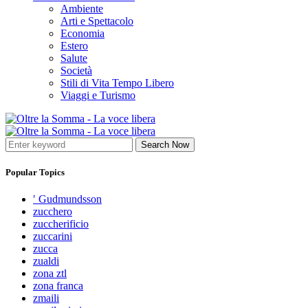
Ambiente
Arti e Spettacolo
Economia
Estero
Salute
Società
Stili di Vita Tempo Libero
Viaggi e Turismo
Search Now
Popular Topics
′ Gudmundsson
zucchero
zuccherificio
zuccarini
zucca
zualdi
zona ztl
zona franca
zmaili