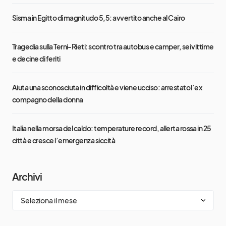
Sisma in Egitto di magnitudo 5,5: avvertito anche al Cairo
Tragedia sulla Terni-Rieti: scontro tra autobus e camper, sei vittime
e decine di feriti
Aiuta una sconosciuta in difficoltà e viene ucciso: arrestato l’ex
compagno della donna
Italia nella morsa del caldo: temperature record, allerta rossa in 25
città e cresce l’emergenza siccità
Archivi