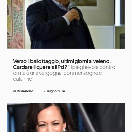
Verso il ballottaggio, ultimi giorni al veleno.
Cardarelli querela il Pd?
‘Il pieghevole contro
di me è una vergogna, con menzogne e
calunnie’
di
Redazione
5 Giugno 2014