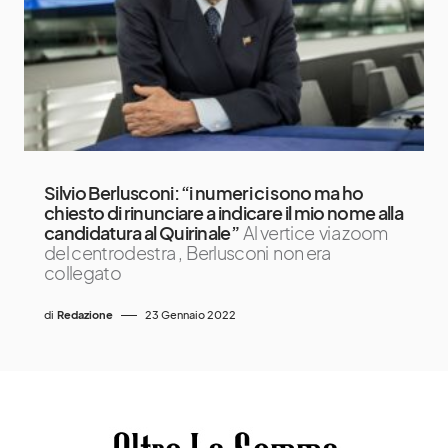
Silvio Berlusconi: “i numeri ci sono ma ho
chiesto di rinunciare a indicare il mio nome alla
candidatura al Quirinale”
Al vertice via zoom
del centrodestra , Berlusconi non era
collegato
di
Redazione
23 Gennaio 2022