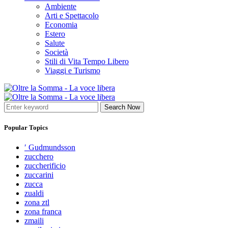
Ambiente
Arti e Spettacolo
Economia
Estero
Salute
Società
Stili di Vita Tempo Libero
Viaggi e Turismo
Search Now
Popular Topics
′ Gudmundsson
zucchero
zuccherificio
zuccarini
zucca
zualdi
zona ztl
zona franca
zmaili