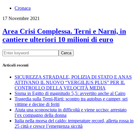
Cronaca
17 Novembre 2021
Area Crisi Complessa. Terni e Narni, in
cantiere ulteriori 10 milioni di euro
Cerca
Articoli recenti
SICUREZZA STRADALE, POLIZIA DI STATO E ANAS
ATTIVANO IL NUOVO “VERGILIUS PLUS” PER IL
CONTROLLO DELLA VELOCITÀ MEDIA
Sisma in Egitto di magnitudo 5,5: avvertito anche al Cairo
Tragedia sulla Terni-Rieti: scontro tra autobus e camper, sei
vittime e decine di feriti
Aiuta una sconosciuta in difficoltà e viene ucciso: arrestato
l’ex compagno della donna
Italia nella morsa del caldo: temperature record, allerta rossa in
25 città e cresce l’emergenza siccità