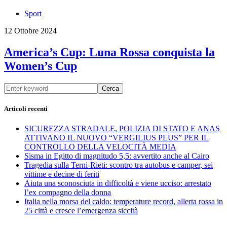
Sport
12 Ottobre 2024
America’s Cup: Luna Rossa conquista la
Women’s Cup
Cerca
Articoli recenti
SICUREZZA STRADALE, POLIZIA DI STATO E ANAS
ATTIVANO IL NUOVO “VERGILIUS PLUS” PER IL
CONTROLLO DELLA VELOCITÀ MEDIA
Sisma in Egitto di magnitudo 5,5: avvertito anche al Cairo
Tragedia sulla Terni-Rieti: scontro tra autobus e camper, sei
vittime e decine di feriti
Aiuta una sconosciuta in difficoltà e viene ucciso: arrestato
l’ex compagno della donna
Italia nella morsa del caldo: temperature record, allerta rossa in
25 città e cresce l’emergenza siccità