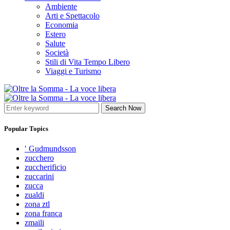
Ambiente
Arti e Spettacolo
Economia
Estero
Salute
Società
Stili di Vita Tempo Libero
Viaggi e Turismo
Search Now
Popular Topics
′ Gudmundsson
zucchero
zuccherificio
zuccarini
zucca
zualdi
zona ztl
zona franca
zmaili