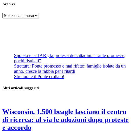
Archivi
Archivi
Spoleto e la TARI, la protesta dei cittadini: “Tante promesse,
pochi risultati”
Strettura: Ponte promesso e mai rifatto: famiglie isolate da un
anno, cresce la rabbia per i ritardi
Streuura e il Ponte crollato!
Altri articoli suggeriti
Wisconsin, 1.500 beagle lasciano il centro
di ricerca: al via le adozioni dopo proteste
e accordo