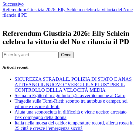
Successivo
Referendum Giustizia 2026: Elly Schlein celebra la vittoria del No e
rilancia il PD
Referendum Giustizia 2026: Elly Schlein
celebra la vittoria del No e rilancia il PD
Cerca
Articoli recenti
SICUREZZA STRADALE, POLIZIA DI STATO E ANAS
ATTIVANO IL NUOVO “VERGILIUS PLUS” PER IL
CONTROLLO DELLA VELOCITÀ MEDIA
Sisma in Egitto di magnitudo 5,5: avvertito anche al Cairo
Tragedia sulla Terni-Rieti: scontro tra autobus e camper, sei
vittime e decine di feriti
Aiuta una sconosciuta in difficoltà e viene ucciso: arrestato
l’ex compagno della donna
Italia nella morsa del caldo: temperature record, allerta rossa in
25 città e cresce l’emergenza siccità