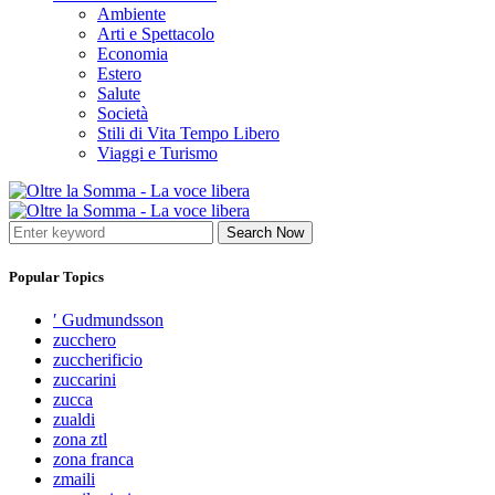
Ambiente
Arti e Spettacolo
Economia
Estero
Salute
Società
Stili di Vita Tempo Libero
Viaggi e Turismo
Search Now
Popular Topics
′ Gudmundsson
zucchero
zuccherificio
zuccarini
zucca
zualdi
zona ztl
zona franca
zmaili