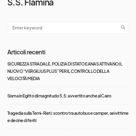
S.S. Flamina
Articoli recenti
SICUREZZA STRADALE, POLIZIA DI STATO E ANAS ATTIVANO IL
NUOVO “VERGILIUS PLUS” PER IL CONTROLLO DELLA
VELOCITÀ MEDIA
Sisma in Egitto di magnitudo 5,5: avvertito anche al Cairo
Tragedia sulla Terni-Rieti: scontro tra autobus e camper, sei vittime
e decine di feriti