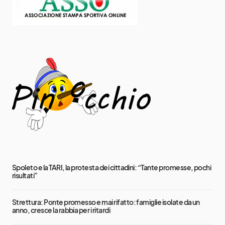
Spoleto e la TARI, la protesta dei cittadini: “Tante promesse, pochi
risultati”
Strettura: Ponte promesso e mai rifatto: famiglie isolate da un
anno, cresce la rabbia per i ritardi