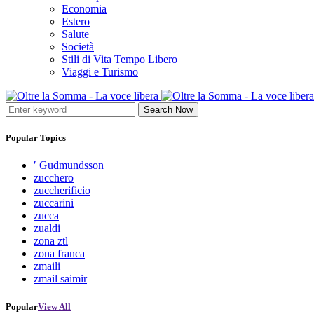
Economia
Estero
Salute
Società
Stili di Vita Tempo Libero
Viaggi e Turismo
Search Now
Popular Topics
′ Gudmundsson
zucchero
zuccherificio
zuccarini
zucca
zualdi
zona ztl
zona franca
zmaili
zmail saimir
Popular
View All