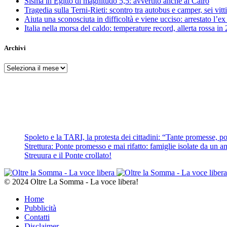
Sisma in Egitto di magnitudo 5,5: avvertito anche al Cairo
Tragedia sulla Terni-Rieti: scontro tra autobus e camper, sei vitti
Aiuta una sconosciuta in difficoltà e viene ucciso: arrestato l
Italia nella morsa del caldo: temperature record, allerta rossa in 
Archivi
Archivi
Spoleto e la TARI, la protesta dei cittadini: “Tante promesse, poc
Strettura: Ponte promesso e mai rifatto: famiglie isolate da un ann
Streuura e il Ponte crollato!
© 2024 Oltre La Somma - La voce libera!
Home
Pubblicità
Contatti
Disclaimer