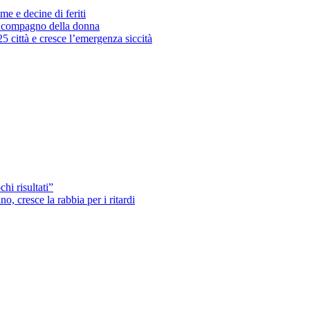
me e decine di feriti
’ex compagno della donna
25 città e cresce l’emergenza siccità
hi risultati”
o, cresce la rabbia per i ritardi