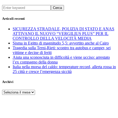
Cerca
Articoli recenti
SICUREZZA STRADALE, POLIZIA DI STATO E ANAS
ATTIVANO IL NUOVO “VERGILIUS PLUS” PER IL
CONTROLLO DELLA VELOCITÀ MEDIA
Sisma in Egitto di magnitudo 5,5: avvertito anche al Cairo
Tragedia sulla Terni-Rieti: scontro tra autobus e camper, sei
vittime e decine di feriti
Aiuta una sconosciuta in difficoltà e viene ucciso: arrestato
l’ex compagno della donna
Italia nella morsa del caldo: temperature record, allerta rossa in
25 città e cresce l’emergenza siccità
Archivi
Archivi