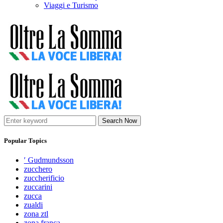
Viaggi e Turismo
Search Now
Popular Topics
′ Gudmundsson
zucchero
zuccherificio
zuccarini
zucca
zualdi
zona ztl
zona franca