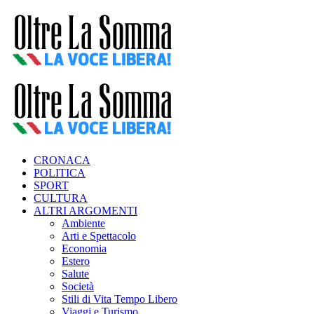
CRONACA
POLITICA
SPORT
CULTURA
ALTRI ARGOMENTI
Ambiente
Arti e Spettacolo
Economia
Estero
Salute
Società
Stili di Vita Tempo Libero
Viaggi e Turismo