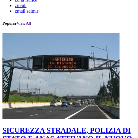
zmaili
zmail saimir
Popular
View All
SICUREZZA STRADALE, POLIZIA DI