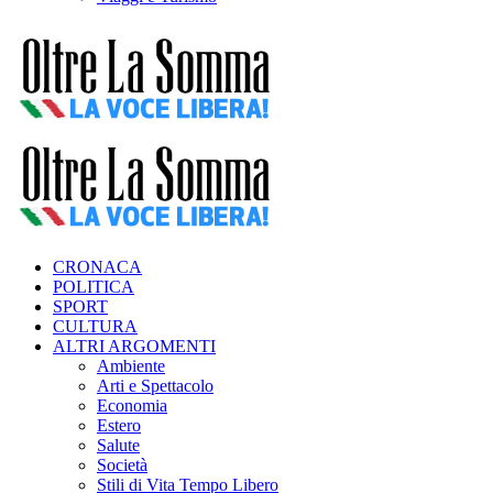
CRONACA
POLITICA
SPORT
CULTURA
ALTRI ARGOMENTI
Ambiente
Arti e Spettacolo
Economia
Estero
Salute
Società
Stili di Vita Tempo Libero