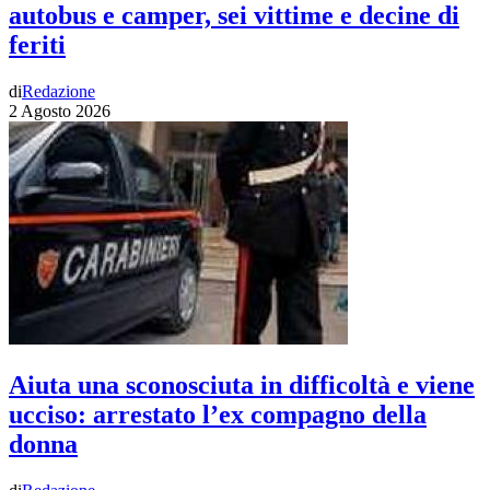
autobus e camper, sei vittime e decine di
feriti
di
Redazione
2 Agosto 2026
Aiuta una sconosciuta in difficoltà e viene
ucciso: arrestato l’ex compagno della
donna