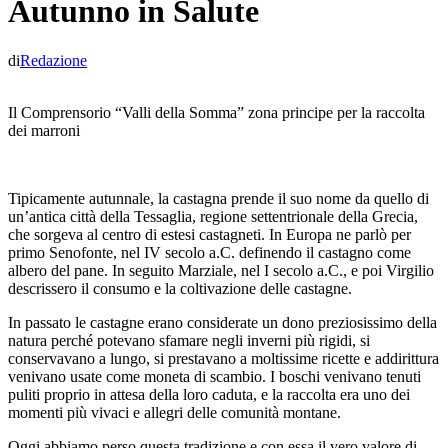
Autunno in Salute
di
Redazione
Il Comprensorio “Valli della Somma” zona principe per la raccolta
dei marroni
Tipicamente autunnale, la castagna prende il suo nome da quello di
un’antica città della Tessaglia, regione settentrionale della Grecia,
che sorgeva al centro di estesi castagneti. In Europa ne parlò per
primo Senofonte, nel IV secolo a.C. definendo il castagno come
albero del pane. In seguito Marziale, nel I secolo a.C., e poi Virgilio
descrissero il consumo e la coltivazione delle castagne.
In passato le castagne erano considerate un dono preziosissimo della
natura perché potevano sfamare negli inverni più rigidi, si
conservavano a lungo, si prestavano a moltissime ricette e addirittura
venivano usate come moneta di scambio. I boschi venivano tenuti
puliti proprio in attesa della loro caduta, e la raccolta era uno dei
momenti più vivaci e allegri delle comunità montane.
Oggi abbiamo perso questa tradizione e con essa il vero valore di