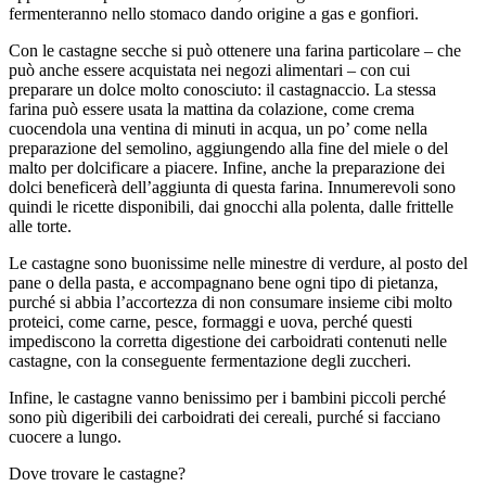
fermenteranno nello stomaco dando origine a gas e gonfiori.
Con le castagne secche si può ottenere una farina particolare – che
può anche essere acquistata nei negozi alimentari – con cui
preparare un dolce molto conosciuto: il castagnaccio. La stessa
farina può essere usata la mattina da colazione, come crema
cuocendola una ventina di minuti in acqua, un po’ come nella
preparazione del semolino, aggiungendo alla fine del miele o del
malto per dolcificare a piacere. Infine, anche la preparazione dei
dolci beneficerà dell’aggiunta di questa farina. Innumerevoli sono
quindi le ricette disponibili, dai gnocchi alla polenta, dalle frittelle
alle torte.
Le castagne sono buonissime nelle minestre di verdure, al posto del
pane o della pasta, e accompagnano bene ogni tipo di pietanza,
purché si abbia l’accortezza di non consumare insieme cibi molto
proteici, come carne, pesce, formaggi e uova, perché questi
impediscono la corretta digestione dei carboidrati contenuti nelle
castagne, con la conseguente fermentazione degli zuccheri.
Infine, le castagne vanno benissimo per i bambini piccoli perché
sono più digeribili dei carboidrati dei cereali, purché si facciano
cuocere a lungo.
Dove trovare le castagne?