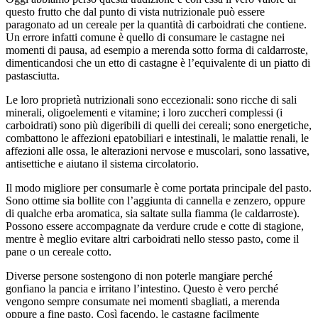
questo frutto che dal punto di vista nutrizionale può essere
paragonato ad un cereale per la quantità di carboidrati che contiene.
Un errore infatti comune è quello di consumare le castagne nei
momenti di pausa, ad esempio a merenda sotto forma di caldarroste,
dimenticandosi che un etto di castagne è l’equivalente di un piatto di
pastasciutta.
Le loro proprietà nutrizionali sono eccezionali: sono ricche di sali
minerali, oligoelementi e vitamine; i loro zuccheri complessi (i
carboidrati) sono più digeribili di quelli dei cereali; sono energetiche,
combattono le affezioni epatobiliari e intestinali, le malattie renali, le
affezioni alle ossa, le alterazioni nervose e muscolari, sono lassative,
antisettiche e aiutano il sistema circolatorio.
Il modo migliore per consumarle è come portata principale del pasto.
Sono ottime sia bollite con l’aggiunta di cannella e zenzero, oppure
di qualche erba aromatica, sia saltate sulla fiamma (le caldarroste).
Possono essere accompagnate da verdure crude e cotte di stagione,
mentre è meglio evitare altri carboidrati nello stesso pasto, come il
pane o un cereale cotto.
Diverse persone sostengono di non poterle mangiare perché
gonfiano la pancia e irritano l’intestino. Questo è vero perché
vengono sempre consumate nei momenti sbagliati, a merenda
oppure a fine pasto. Così facendo, le castagne facilmente