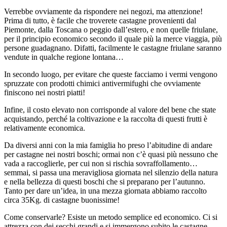
Verrebbe ovviamente da rispondere nei negozi, ma attenzione!
Prima di tutto, è facile che troverete castagne provenienti dal
Piemonte, dalla Toscana o peggio dall’estero, e non quelle friulane,
per il principio economico secondo il quale più la merce viaggia, più
persone guadagnano. Difatti, facilmente le castagne friulane saranno
vendute in qualche regione lontana…
In secondo luogo, per evitare che queste facciamo i vermi vengono
spruzzate con prodotti chimici antivermifughi che ovviamente
finiscono nei nostri piatti!
Infine, il costo elevato non corrisponde al valore del bene che state
acquistando, perché la coltivazione e la raccolta di questi frutti è
relativamente economica.
Da diversi anni con la mia famiglia ho preso l’abitudine di andare
per castagne nei nostri boschi; ormai non c’è quasi più nessuno che
vada a raccoglierle, per cui non si rischia sovraffollamento…
semmai, si passa una meravigliosa giornata nel silenzio della natura
e nella bellezza di questi boschi che si preparano per l’autunno.
Tanto per dare un’idea, in una mezza giornata abbiamo raccolto
circa 35Kg. di castagne buonissime!
Come conservarle? Esiste un metodo semplice ed economico. Ci si
attrezza con dei secchi grandi e si immergono subito le castagne