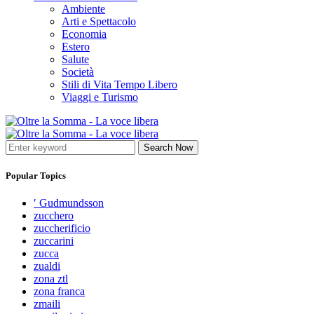
Ambiente
Arti e Spettacolo
Economia
Estero
Salute
Società
Stili di Vita Tempo Libero
Viaggi e Turismo
Search Now
Popular Topics
′ Gudmundsson
zucchero
zuccherificio
zuccarini
zucca
zualdi
zona ztl
zona franca
zmaili