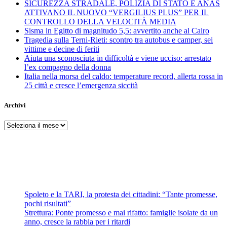
SICUREZZA STRADALE, POLIZIA DI STATO E ANAS
ATTIVANO IL NUOVO “VERGILIUS PLUS” PER IL
CONTROLLO DELLA VELOCITÀ MEDIA
Sisma in Egitto di magnitudo 5,5: avvertito anche al Cairo
Tragedia sulla Terni-Rieti: scontro tra autobus e camper, sei
vittime e decine di feriti
Aiuta una sconosciuta in difficoltà e viene ucciso: arrestato
l’ex compagno della donna
Italia nella morsa del caldo: temperature record, allerta rossa in
25 città e cresce l’emergenza siccità
Archivi
Archivi
Spoleto e la TARI, la protesta dei cittadini: “Tante promesse,
pochi risultati”
Strettura: Ponte promesso e mai rifatto: famiglie isolate da un
anno, cresce la rabbia per i ritardi