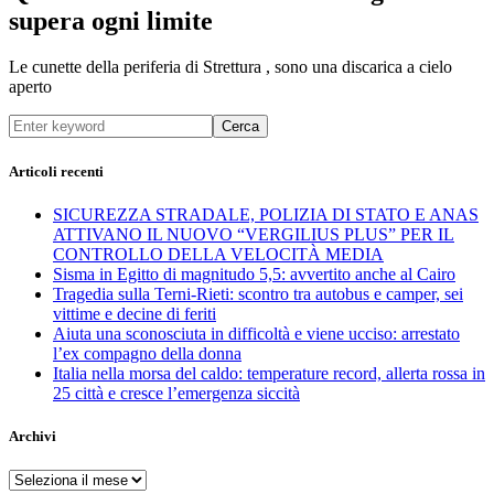
supera ogni limite
Le cunette della periferia di Strettura , sono una discarica a cielo
aperto
Cerca
Articoli recenti
SICUREZZA STRADALE, POLIZIA DI STATO E ANAS
ATTIVANO IL NUOVO “VERGILIUS PLUS” PER IL
CONTROLLO DELLA VELOCITÀ MEDIA
Sisma in Egitto di magnitudo 5,5: avvertito anche al Cairo
Tragedia sulla Terni-Rieti: scontro tra autobus e camper, sei
vittime e decine di feriti
Aiuta una sconosciuta in difficoltà e viene ucciso: arrestato
l’ex compagno della donna
Italia nella morsa del caldo: temperature record, allerta rossa in
25 città e cresce l’emergenza siccità
Archivi
Archivi