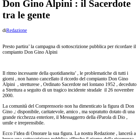
Don Gino Alpini : il Sacerdote
tra le gente
di
Redazione
Presto partira’ la campagna di sottoscrizione pubblica per ricordare il
compianto Don Gino Alpini
Il ritmo incessante della quotidianeita’ , le problematiche di tutti i
giorni , non hanno cancellato il ricordo del compianto Don Gino
Alpini , stretturese , Ordinato Sacerdote nel lontano 1952 , deceduto
a Strettura a seguito di un tragico incidente stradale il 26 novembre
2000.
La comunità del Comprensorio non ha dimenticato la figura di Don
Gino ,: disponibile, caritatevole, amico , ma sopratutto dotato di una
grande ricchezza enteriore, il Messaggerro della éParola di Dio ,
umile e irreprensibile.
Ecco l’idea di Onorare la sua figura. La nostra Redazione , lancerà a
breve una sottoscrizione pubblica affinche il giorno della ricorrenza