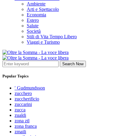
Ambiente
Arti e Spettacolo
Economia
Estero
Salute
Società
Stili di Vita Tempo Libero
Viaggi e Turismo
Search Now
Popular Topics
′ Gudmundsson
zucchero
zuccherificio
zuccarini
zucca
zualdi
zona ztl
zona franca
zmaili