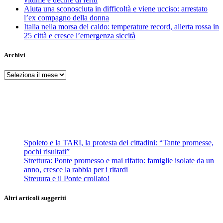
Aiuta una sconosciuta in difficoltà e viene ucciso: arrestato
l’ex compagno della donna
Italia nella morsa del caldo: temperature record, allerta rossa in
25 città e cresce l’emergenza siccità
Archivi
Archivi
Spoleto e la TARI, la protesta dei cittadini: “Tante promesse,
pochi risultati”
Strettura: Ponte promesso e mai rifatto: famiglie isolate da un
anno, cresce la rabbia per i ritardi
Streuura e il Ponte crollato!
Altri articoli suggeriti