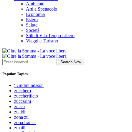
Ambiente
Arti e Spettacolo
Economia
Estero
Salute
Società
Stili di Vita Tempo Libero
Viaggi e Turismo
Search Now
Popular Topics
′ Gudmundsson
zucchero
zuccherificio
zuccarini
zucca
zualdi
zona ztl
zona franca
zmaili