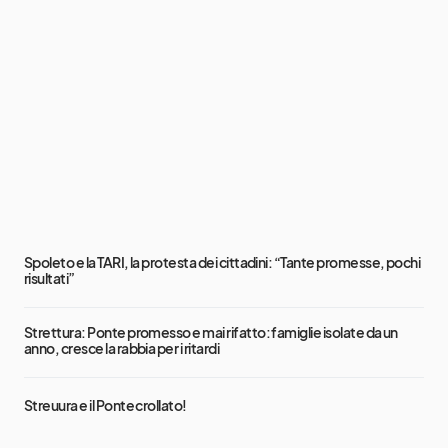
Spoleto e la TARI, la protesta dei cittadini: “Tante promesse, pochi
risultati”
Strettura: Ponte promesso e mai rifatto: famiglie isolate da un
anno, cresce la rabbia per i ritardi
Streuura e il Ponte crollato!