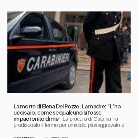
La morte di Elena Del Pozzo. La madre: “L’ho
uccisa io, come se qualcuno si fosse
impadronito di me”
La procura di Catania ha
predisposto il fermo per omicidio pluriaggravato e
Redazione