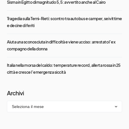
Sisma in Egitto di magnitudo 5,5: avvertito anche al Cairo
Tragedia sulla Terni-Rieti: scontro tra autobus e camper, sei vittime
e decine di feriti
Aiuta una sconosciuta in difficoltà e viene ucciso: arrestato l’ex
compagno della donna
Italia nella morsa del caldo: temperature record, allerta rossa in 25
città e cresce l’emergenza siccità
Archivi