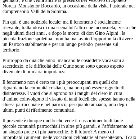
gennaio , e che vedrà anche la presenza del Vescovo di Spoleto-
Norcia Monsignor Boccardo, in occasione della visita Pastorale nel
comprensorio Valli della Somma.
Fin qui, è una notiziola locale: ma il fenomeno é socialmente
rilevante, trattandosi di una scena tutt’altro che inconsueta, visto che
negli ultimi dieci anni , e dopo la morte di don Gino Alpini , la
piccola frazione spoletina , non ha mai avuto l’opportunità di avere
un Parroco stabilmente e per un lungo periodo presente sul
territorio.
Purtroppo da qualche anno mancano le cosiddette vocazioni al
sacerdozio, e le difficoltà delle Curie sono sotto questo aspetto
diventate di primaria importanza.
Il fenomeno non è certo tra i più preoccupanti tra quelli che
riguardano la comunità cristiana, ma non può essere oggetto di
disinteresse. I vuoti che si aprono tra i ranghi del clero in cura
d’anime coinvolgono il vissuto di tanti fedeli che spesso hanno nella
chiesa parrocchiale e nel parroco, per quanto anziano, uno degli
ultimi punti di riferimento comunitari.
Il presente è dunque quello che vede il riassorbimento di tante
piccole comunità parrocchiali in altre più grandi, e l’affidamento ad
un singolo prete di più parrocchie. E il futuro? A meno di
improbabili aumenti nelle vocazioni celibatarie al presbiterato, il calo