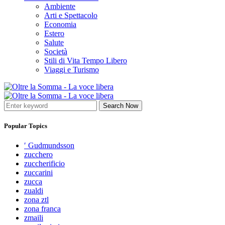
Ambiente
Arti e Spettacolo
Economia
Estero
Salute
Società
Stili di Vita Tempo Libero
Viaggi e Turismo
Search Now
Popular Topics
′ Gudmundsson
zucchero
zuccherificio
zuccarini
zucca
zualdi
zona ztl
zona franca
zmaili