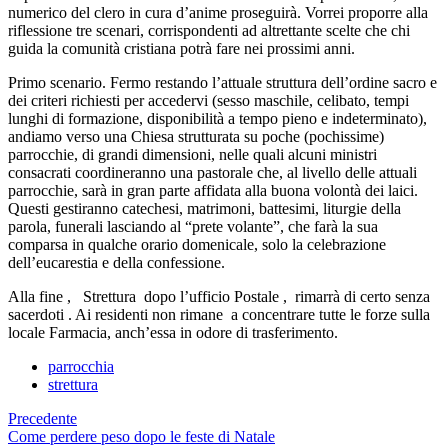
numerico del clero in cura d’anime proseguirà. Vorrei proporre alla
riflessione tre scenari, corrispondenti ad altrettante scelte che chi
guida la comunità cristiana potrà fare nei prossimi anni.
Primo scenario. Fermo restando l’attuale struttura dell’ordine sacro e
dei criteri richiesti per accedervi (sesso maschile, celibato, tempi
lunghi di formazione, disponibilità a tempo pieno e indeterminato),
andiamo verso una Chiesa strutturata su poche (pochissime)
parrocchie, di grandi dimensioni, nelle quali alcuni ministri
consacrati coordineranno una pastorale che, al livello delle attuali
parrocchie, sarà in gran parte affidata alla buona volontà dei laici.
Questi gestiranno catechesi, matrimoni, battesimi, liturgie della
parola, funerali lasciando al “prete volante”, che farà la sua
comparsa in qualche orario domenicale, solo la celebrazione
dell’eucarestia e della confessione.
Alla fine , Strettura dopo l’ufficio Postale , rimarrà di certo senza
sacerdoti . Ai residenti non rimane a concentrare tutte le forze sulla
locale Farmacia, anch’essa in odore di trasferimento.
parrocchia
strettura
Precedente
Come perdere peso dopo le feste di Natale