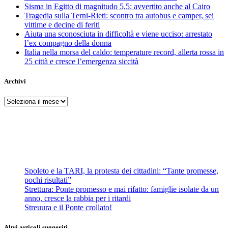
Sisma in Egitto di magnitudo 5,5: avvertito anche al Cairo
Tragedia sulla Terni-Rieti: scontro tra autobus e camper, sei
vittime e decine di feriti
Aiuta una sconosciuta in difficoltà e viene ucciso: arrestato
l’ex compagno della donna
Italia nella morsa del caldo: temperature record, allerta rossa in
25 città e cresce l’emergenza siccità
Archivi
Archivi
Spoleto e la TARI, la protesta dei cittadini: “Tante promesse,
pochi risultati”
Strettura: Ponte promesso e mai rifatto: famiglie isolate da un
anno, cresce la rabbia per i ritardi
Streuura e il Ponte crollato!
Altri articoli suggeriti