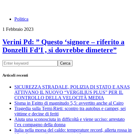
Politica
1 Febbraio 2023
Verini Pd: ” Questo ‘signore – riferito a
Donzelli Fd’I , si dovrebbe dimetere”
Cerca
Articoli recenti
SICUREZZA STRADALE, POLIZIA DI STATO E ANAS
ATTIVANO IL NUOVO “VERGILIUS PLUS” PER IL
CONTROLLO DELLA VELOCITÀ MEDIA
Sisma in Egitto di magnitudo 5,5: avvertito anche al Cairo
Tragedia sulla Terni-Rieti: scontro tra autobus e camper, sei
vittime e decine di feriti
Aiuta una sconosciuta in difficoltà e viene ucciso: arrestato
l’ex compagno della donna
Italia nella morsa del caldo: temperature record, allerta rossa in