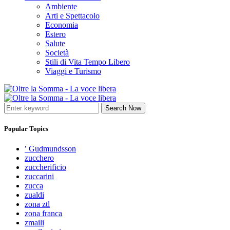
Ambiente
Arti e Spettacolo
Economia
Estero
Salute
Società
Stili di Vita Tempo Libero
Viaggi e Turismo
Search Now
Popular Topics
′ Gudmundsson
zucchero
zuccherificio
zuccarini
zucca
zualdi
zona ztl
zona franca
zmaili