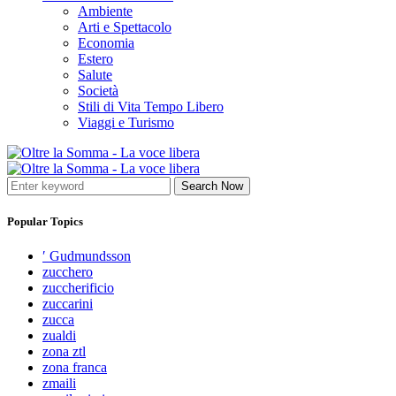
Ambiente
Arti e Spettacolo
Economia
Estero
Salute
Società
Stili di Vita Tempo Libero
Viaggi e Turismo
Search Now
Popular Topics
′ Gudmundsson
zucchero
zuccherificio
zuccarini
zucca
zualdi
zona ztl
zona franca
zmaili