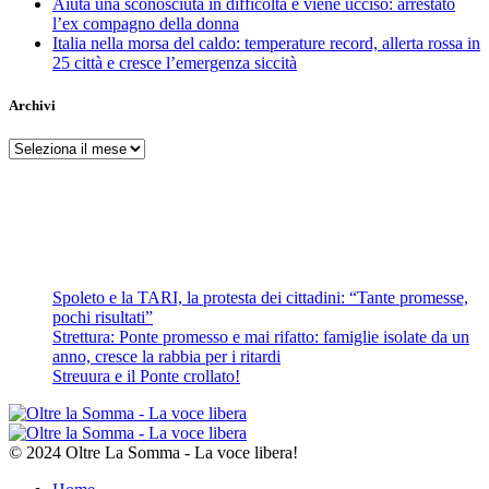
Aiuta una sconosciuta in difficoltà e viene ucciso: arrestato
l’ex compagno della donna
Italia nella morsa del caldo: temperature record, allerta rossa in
25 città e cresce l’emergenza siccità
Archivi
Archivi
Spoleto e la TARI, la protesta dei cittadini: “Tante promesse,
pochi risultati”
Strettura: Ponte promesso e mai rifatto: famiglie isolate da un
anno, cresce la rabbia per i ritardi
Streuura e il Ponte crollato!
© 2024 Oltre La Somma - La voce libera!