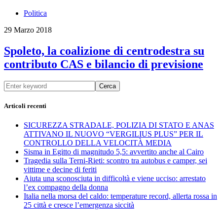
Politica
29 Marzo 2018
Spoleto, la coalizione di centrodestra su
contributo CAS e bilancio di previsione
Cerca
Articoli recenti
SICUREZZA STRADALE, POLIZIA DI STATO E ANAS
ATTIVANO IL NUOVO “VERGILIUS PLUS” PER IL
CONTROLLO DELLA VELOCITÀ MEDIA
Sisma in Egitto di magnitudo 5,5: avvertito anche al Cairo
Tragedia sulla Terni-Rieti: scontro tra autobus e camper, sei
vittime e decine di feriti
Aiuta una sconosciuta in difficoltà e viene ucciso: arrestato
l’ex compagno della donna
Italia nella morsa del caldo: temperature record, allerta rossa in
25 città e cresce l’emergenza siccità