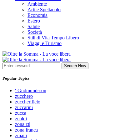
Ambiente
Arti e Spettacolo
Economia
Estero
Salute
Società
Stili di Vita Tempo Libero
Viaggi e Turismo
Search Now
Popular Topics
′ Gudmundsson
zucchero
zuccherificio
zuccarini
zucca
zualdi
zona ztl
zona franca
zmaili