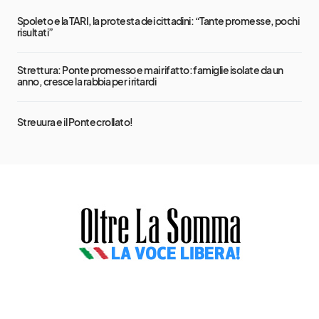
Spoleto e la TARI, la protesta dei cittadini: “Tante promesse, pochi
risultati”
Strettura: Ponte promesso e mai rifatto: famiglie isolate da un
anno, cresce la rabbia per i ritardi
Streuura e il Ponte crollato!