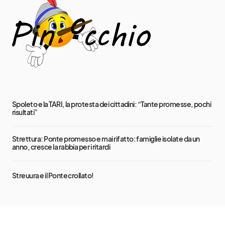
Spoleto e la TARI, la protesta dei cittadini: “Tante promesse, pochi
risultati”
Strettura: Ponte promesso e mai rifatto: famiglie isolate da un
anno, cresce la rabbia per i ritardi
Streuura e il Ponte crollato!