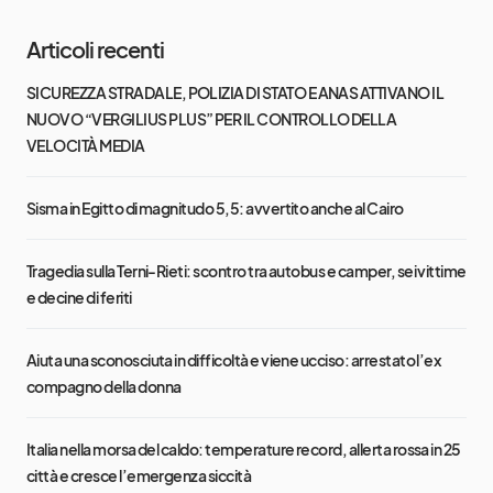
Articoli recenti
SICUREZZA STRADALE, POLIZIA DI STATO E ANAS ATTIVANO IL
NUOVO “VERGILIUS PLUS” PER IL CONTROLLO DELLA
VELOCITÀ MEDIA
Sisma in Egitto di magnitudo 5,5: avvertito anche al Cairo
Tragedia sulla Terni-Rieti: scontro tra autobus e camper, sei vittime
e decine di feriti
Aiuta una sconosciuta in difficoltà e viene ucciso: arrestato l’ex
compagno della donna
Italia nella morsa del caldo: temperature record, allerta rossa in 25
città e cresce l’emergenza siccità