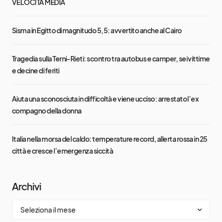
VELOCITÀ MEDIA
Sisma in Egitto di magnitudo 5,5: avvertito anche al Cairo
Tragedia sulla Terni-Rieti: scontro tra autobus e camper, sei vittime
e decine di feriti
Aiuta una sconosciuta in difficoltà e viene ucciso: arrestato l’ex
compagno della donna
Italia nella morsa del caldo: temperature record, allerta rossa in 25
città e cresce l’emergenza siccità
Archivi