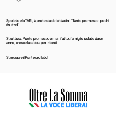
Spoleto e la TARI, la protesta dei cittadini: “Tante promesse, pochi
risultati”
Strettura: Ponte promesso e mai rifatto: famiglie isolate da un
anno, cresce la rabbia per i ritardi
Streuura e il Ponte crollato!