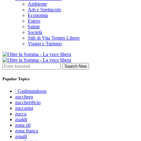
Ambiente
Arti e Spettacolo
Economia
Estero
Salute
Società
Stili di Vita Tempo Libero
Viaggi e Turismo
Search Now
Popular Topics
′ Gudmundsson
zucchero
zuccherificio
zuccarini
zucca
zualdi
zona ztl
zona franca
zmaili