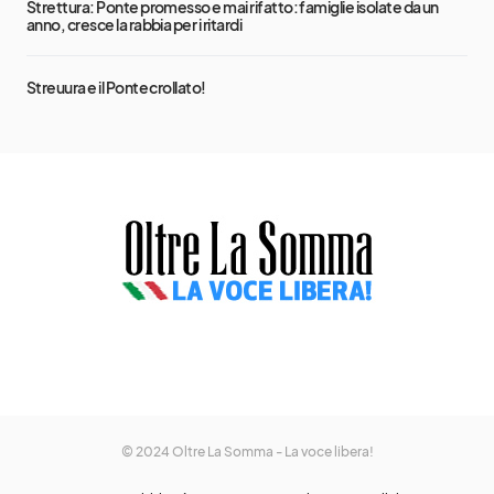
Strettura: Ponte promesso e mai rifatto: famiglie isolate da un
anno, cresce la rabbia per i ritardi
Streuura e il Ponte crollato!
© 2024 Oltre La Somma - La voce libera!