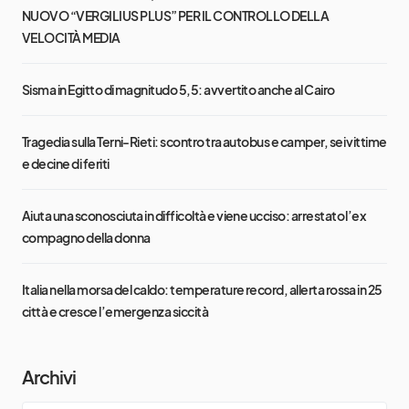
NUOVO “VERGILIUS PLUS” PER IL CONTROLLO DELLA
VELOCITÀ MEDIA
Sisma in Egitto di magnitudo 5,5: avvertito anche al Cairo
Tragedia sulla Terni-Rieti: scontro tra autobus e camper, sei vittime
e decine di feriti
Aiuta una sconosciuta in difficoltà e viene ucciso: arrestato l’ex
compagno della donna
Italia nella morsa del caldo: temperature record, allerta rossa in 25
città e cresce l’emergenza siccità
Archivi