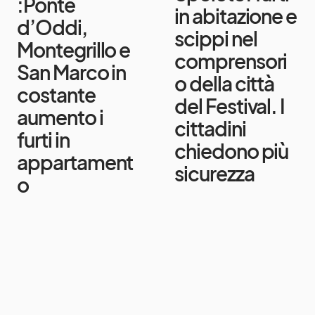
:Ponte
in abitazione e
d’Oddi,
scippi nel
Montegrillo e
comprensori
San Marco in
o della città
costante
del Festival. I
aumento i
cittadini
furti in
chiedono più
appartament
sicurezza
o