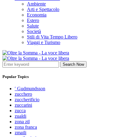
Ambiente
Arti e Spettacolo
Economia
Estero
Salute
Società
Stili di Vita Tempo Libero
Viaggi e Turismo
Search Now
Popular Topics
′ Gudmundsson
zucchero
zuccherificio
zuccarini
zucca
zualdi
zona ztl
zona franca
zmaili