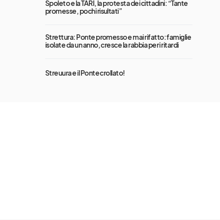
Spoleto e la TARI, la protesta dei cittadini: “Tante
promesse, pochi risultati”
Strettura: Ponte promesso e mai rifatto: famiglie
isolate da un anno, cresce la rabbia per i ritardi
Streuura e il Ponte crollato!