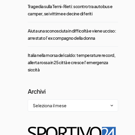
Tragedia sulla Terni-Rieti: scontro tra autobus e
camper, sei vittime e decine di feriti
Aiuta una sconosciuta in difficoltà e viene ucciso:
arrestato l’ex compagno della donna
Italia nella morsa del caldo: temperature record,
allerta rossa in 25 città e cresce l’emergenza
siccità
Archivi