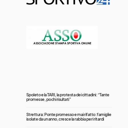
Spoleto e la TARI, la protesta dei cittadini: “Tante
promesse, pochi risultati”
Strettura: Ponte promesso e mai rifatto: famiglie
isolate da un anno, cresce la rabbia per i ritardi