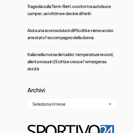
Tragedia sulla Terni-Rieti: scontro tra autobus e
camper, sei vittime e decine di feriti
Aiuta una sconosciuta in difficoltà e viene ucciso:
arrestato l’ex compagno della donna
Italia nella morsa del caldo: temperature record,
allerta rossa in 25 città e cresce l’emergenza
siccità
Archivi