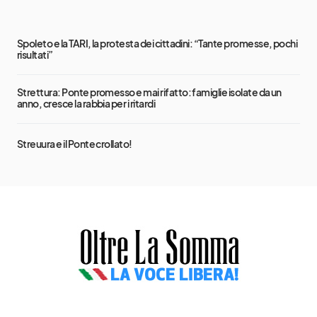
Spoleto e la TARI, la protesta dei cittadini: “Tante promesse, pochi
risultati”
Strettura: Ponte promesso e mai rifatto: famiglie isolate da un
anno, cresce la rabbia per i ritardi
Streuura e il Ponte crollato!