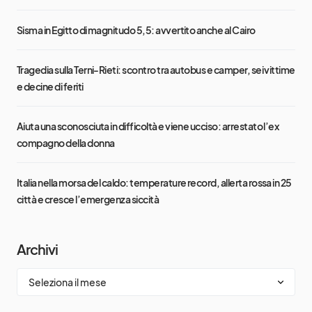
Sisma in Egitto di magnitudo 5,5: avvertito anche al Cairo
Tragedia sulla Terni-Rieti: scontro tra autobus e camper, sei vittime
e decine di feriti
Aiuta una sconosciuta in difficoltà e viene ucciso: arrestato l’ex
compagno della donna
Italia nella morsa del caldo: temperature record, allerta rossa in 25
città e cresce l’emergenza siccità
Archivi