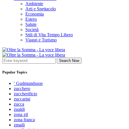
Ambiente
Arti e Spettacolo
Economia
Estero
Salute
Società
Stili di Vita Tempo Libero
Viaggi e Turismo
Search Now
Popular Topics
′ Gudmundsson
zucchero
zuccherificio
zuccarini
zucca
zualdi
zona ztl
zona franca
zmaili