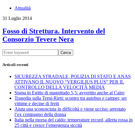
Attualità
31 Luglio 2014
Fosso di Strettura. Intervento del
Consorzio Tevere Nera
Cerca
Articoli recenti
SICUREZZA STRADALE, POLIZIA DI STATO E ANAS
ATTIVANO IL NUOVO “VERGILIUS PLUS” PER IL
CONTROLLO DELLA VELOCITÀ MEDIA
Sisma in Egitto di magnitudo 5,5: avvertito anche al Cairo
Tragedia sulla Terni-Rieti: scontro tra autobus e camper, sei
vittime e decine di feriti
Aiuta una sconosciuta in difficoltà e viene ucciso: arrestato
l’ex compagno della donna
Italia nella morsa del caldo: temperature record, allerta rossa in
25 città e cresce l’emergenza siccità