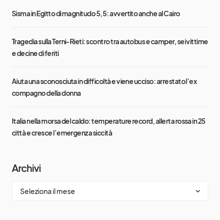
Sisma in Egitto di magnitudo 5,5: avvertito anche al Cairo
Tragedia sulla Terni-Rieti: scontro tra autobus e camper, sei vittime
e decine di feriti
Aiuta una sconosciuta in difficoltà e viene ucciso: arrestato l’ex
compagno della donna
Italia nella morsa del caldo: temperature record, allerta rossa in 25
città e cresce l’emergenza siccità
Archivi