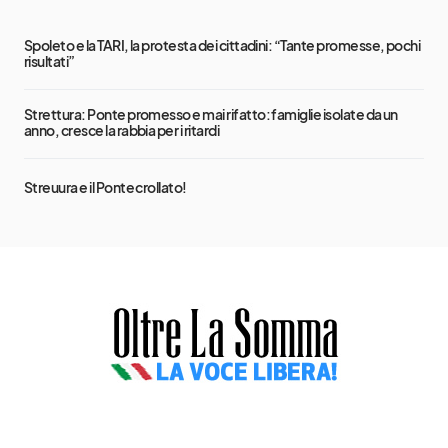
Spoleto e la TARI, la protesta dei cittadini: “Tante promesse, pochi
risultati”
Strettura: Ponte promesso e mai rifatto: famiglie isolate da un
anno, cresce la rabbia per i ritardi
Streuura e il Ponte crollato!