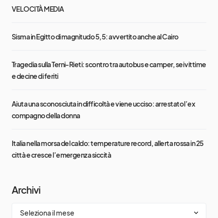
VELOCITÀ MEDIA
Sisma in Egitto di magnitudo 5,5: avvertito anche al Cairo
Tragedia sulla Terni-Rieti: scontro tra autobus e camper, sei vittime
e decine di feriti
Aiuta una sconosciuta in difficoltà e viene ucciso: arrestato l’ex
compagno della donna
Italia nella morsa del caldo: temperature record, allerta rossa in 25
città e cresce l’emergenza siccità
Archivi