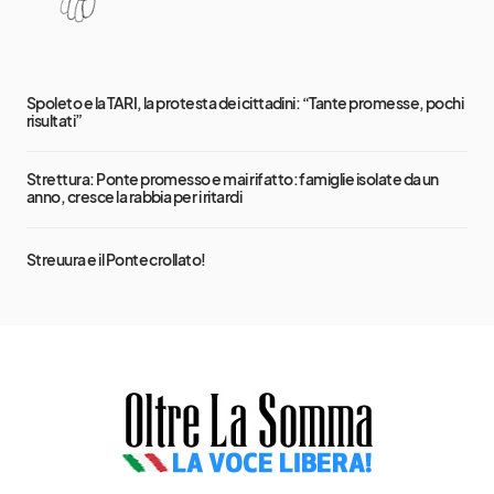
Spoleto e la TARI, la protesta dei cittadini: “Tante promesse, pochi
risultati”
Strettura: Ponte promesso e mai rifatto: famiglie isolate da un
anno, cresce la rabbia per i ritardi
Streuura e il Ponte crollato!