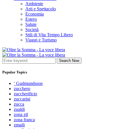
Ambiente
Arti e Spettacolo
Economia
Estero
Salute
Società
Stili di Vita Tempo Libero
Viaggi e Turismo
Search Now
Popular Topics
′ Gudmundsson
zucchero
zuccherificio
zuccarini
zucca
zualdi
zona ztl
zona franca
zmaili