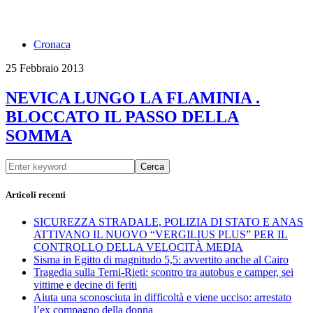
Cronaca
25 Febbraio 2013
NEVICA LUNGO LA FLAMINIA .
BLOCCATO IL PASSO DELLA
SOMMA
Cerca
Articoli recenti
SICUREZZA STRADALE, POLIZIA DI STATO E ANAS
ATTIVANO IL NUOVO “VERGILIUS PLUS” PER IL
CONTROLLO DELLA VELOCITÀ MEDIA
Sisma in Egitto di magnitudo 5,5: avvertito anche al Cairo
Tragedia sulla Terni-Rieti: scontro tra autobus e camper, sei
vittime e decine di feriti
Aiuta una sconosciuta in difficoltà e viene ucciso: arrestato
l’ex compagno della donna