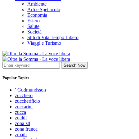
Ambiente
Arti e Spettacolo
Economia
Estero
Salute
Società
Stili di Vita Tempo Libero
Viaggi e Turismo
Search Now
Popular Topics
′ Gudmundsson
zucchero
zuccherificio
zuccarini
zucca
zualdi
zona ztl
zona franca
zmaili