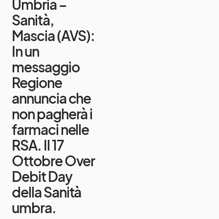
Umbria –
Sanità,
Mascia (AVS):
In un
messaggio
Regione
annuncia che
non pagherà i
farmaci nelle
RSA. Il 17
Ottobre Over
Debit Day
della Sanità
umbra.