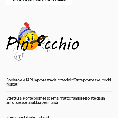
Spoleto e la TARI, la protesta dei cittadini: “Tante promesse, pochi
risultati”
Strettura: Ponte promesso e mai rifatto: famiglie isolate da un
anno, cresce la rabbia per i ritardi
Streuura e il Ponte crollato!