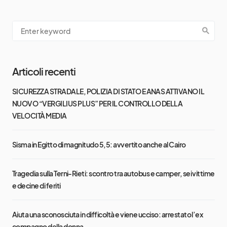
Articoli recenti
SICUREZZA STRADALE, POLIZIA DI STATO E ANAS ATTIVANO IL
NUOVO “VERGILIUS PLUS” PER IL CONTROLLO DELLA
VELOCITÀ MEDIA
Sisma in Egitto di magnitudo 5,5: avvertito anche al Cairo
Tragedia sulla Terni-Rieti: scontro tra autobus e camper, sei vittime
e decine di feriti
Aiuta una sconosciuta in difficoltà e viene ucciso: arrestato l’ex
compagno della donna