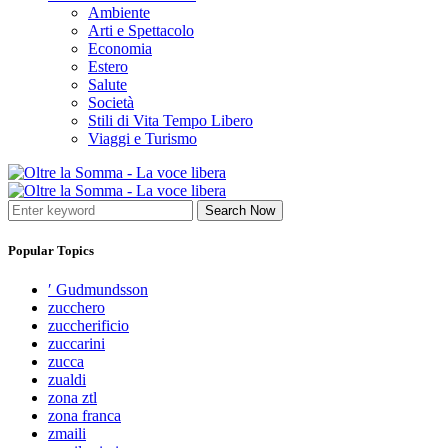
Ambiente
Arti e Spettacolo
Economia
Estero
Salute
Società
Stili di Vita Tempo Libero
Viaggi e Turismo
Search Now
Popular Topics
′ Gudmundsson
zucchero
zuccherificio
zuccarini
zucca
zualdi
zona ztl
zona franca
zmaili