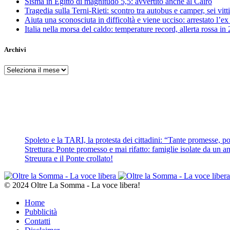
Sisma in Egitto di magnitudo 5,5: avvertito anche al Cairo
Tragedia sulla Terni-Rieti: scontro tra autobus e camper, sei vitti
Aiuta una sconosciuta in difficoltà e viene ucciso: arrestato l
Italia nella morsa del caldo: temperature record, allerta rossa in 
Archivi
Archivi
Spoleto e la TARI, la protesta dei cittadini: “Tante promesse, poc
Strettura: Ponte promesso e mai rifatto: famiglie isolate da un ann
Streuura e il Ponte crollato!
© 2024 Oltre La Somma - La voce libera!
Home
Pubblicità
Contatti