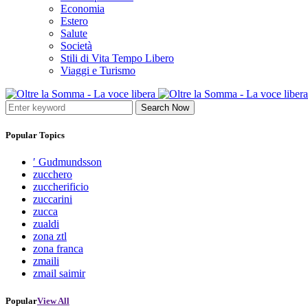
Economia
Estero
Salute
Società
Stili di Vita Tempo Libero
Viaggi e Turismo
Search Now
Popular Topics
′ Gudmundsson
zucchero
zuccherificio
zuccarini
zucca
zualdi
zona ztl
zona franca
zmaili
zmail saimir
Popular
View All