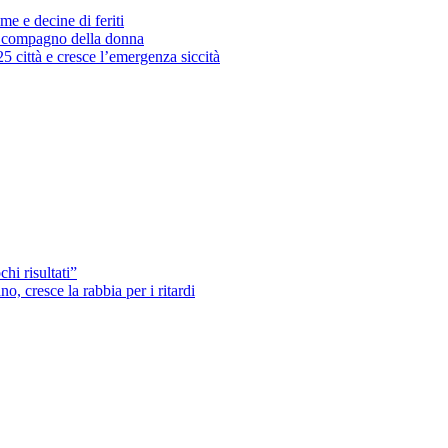
me e decine di feriti
’ex compagno della donna
25 città e cresce l’emergenza siccità
hi risultati”
o, cresce la rabbia per i ritardi