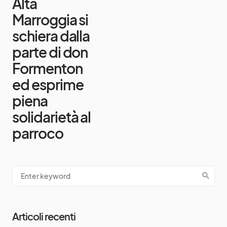
Alta
Marroggia si
schiera dalla
parte di don
Formenton
ed esprime
piena
solidarietà al
parroco
Articoli recenti