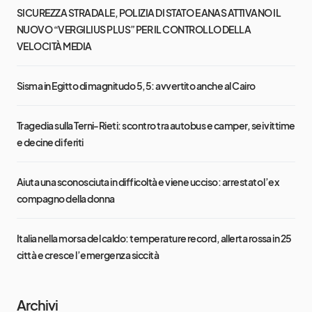
SICUREZZA STRADALE, POLIZIA DI STATO E ANAS ATTIVANO IL
NUOVO “VERGILIUS PLUS” PER IL CONTROLLO DELLA
VELOCITÀ MEDIA
Sisma in Egitto di magnitudo 5,5: avvertito anche al Cairo
Tragedia sulla Terni-Rieti: scontro tra autobus e camper, sei vittime
e decine di feriti
Aiuta una sconosciuta in difficoltà e viene ucciso: arrestato l’ex
compagno della donna
Italia nella morsa del caldo: temperature record, allerta rossa in 25
città e cresce l’emergenza siccità
Archivi