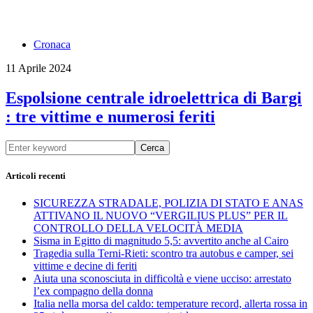
Cronaca
11 Aprile 2024
Espolsione centrale idroelettrica di Bargi
: tre vittime e numerosi feriti
Cerca
Articoli recenti
SICUREZZA STRADALE, POLIZIA DI STATO E ANAS
ATTIVANO IL NUOVO “VERGILIUS PLUS” PER IL
CONTROLLO DELLA VELOCITÀ MEDIA
Sisma in Egitto di magnitudo 5,5: avvertito anche al Cairo
Tragedia sulla Terni-Rieti: scontro tra autobus e camper, sei
vittime e decine di feriti
Aiuta una sconosciuta in difficoltà e viene ucciso: arrestato
l’ex compagno della donna
Italia nella morsa del caldo: temperature record, allerta rossa in