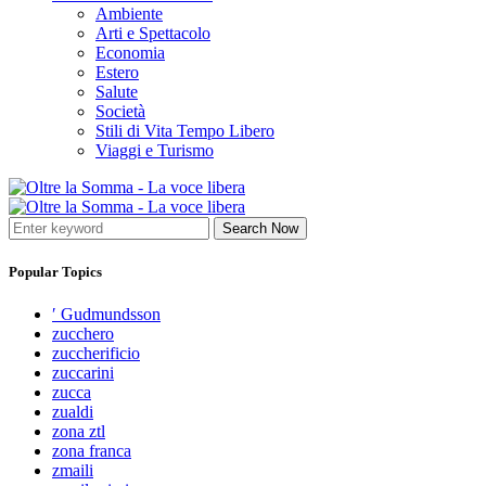
Ambiente
Arti e Spettacolo
Economia
Estero
Salute
Società
Stili di Vita Tempo Libero
Viaggi e Turismo
Search Now
Popular Topics
′ Gudmundsson
zucchero
zuccherificio
zuccarini
zucca
zualdi
zona ztl
zona franca
zmaili