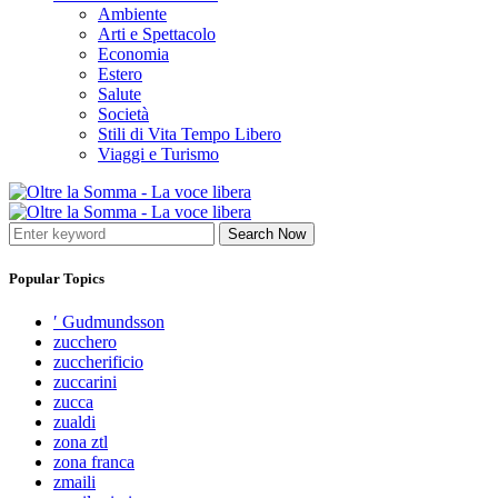
Ambiente
Arti e Spettacolo
Economia
Estero
Salute
Società
Stili di Vita Tempo Libero
Viaggi e Turismo
Search Now
Popular Topics
′ Gudmundsson
zucchero
zuccherificio
zuccarini
zucca
zualdi
zona ztl
zona franca
zmaili