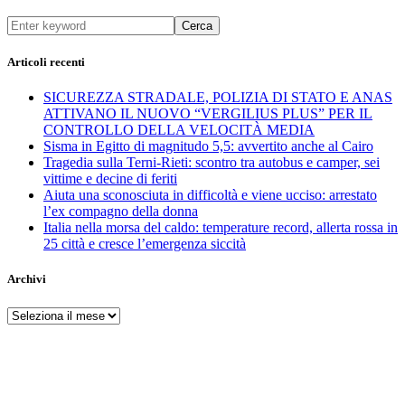
Cerca
Articoli recenti
SICUREZZA STRADALE, POLIZIA DI STATO E ANAS
ATTIVANO IL NUOVO “VERGILIUS PLUS” PER IL
CONTROLLO DELLA VELOCITÀ MEDIA
Sisma in Egitto di magnitudo 5,5: avvertito anche al Cairo
Tragedia sulla Terni-Rieti: scontro tra autobus e camper, sei
vittime e decine di feriti
Aiuta una sconosciuta in difficoltà e viene ucciso: arrestato
l’ex compagno della donna
Italia nella morsa del caldo: temperature record, allerta rossa in
25 città e cresce l’emergenza siccità
Archivi
Archivi