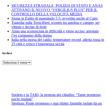
SICUREZZA STRADALE, POLIZIA DI STATO E ANAS
ATTIVANO IL NUOVO “VERGILIUS PLUS” PER IL
CONTROLLO DELLA VELOCITÀ MEDIA
Sisma in Egitto di magnitudo 5,5: avvertito anche al Cairo
Tragedia sulla Terni-Rieti: scontro tra autobus e camper, sei
vittime e decine di feriti
Aiuta una sconosciuta in difficoltà e viene ucciso: arrestato
l’ex compagno della donna
Italia nella morsa del caldo: temperature record, allerta rossa in
25 città e cresce l’emergenza siccità
Archivi
Archivi
Spoleto e la TARI, la protesta dei cittadini: “Tante promesse,
pochi risultati”
Strettura: Ponte promesso e mai rifatto: famiglie isolate da un