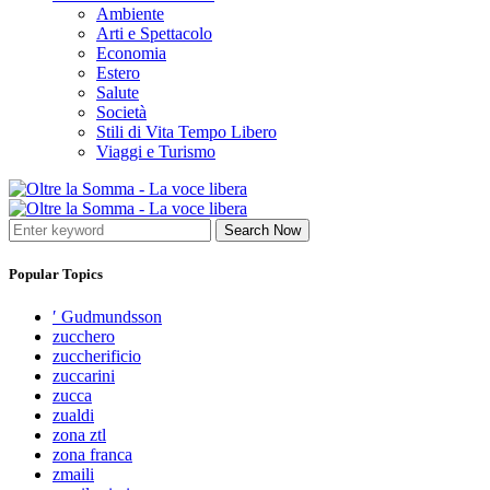
Ambiente
Arti e Spettacolo
Economia
Estero
Salute
Società
Stili di Vita Tempo Libero
Viaggi e Turismo
Search Now
Popular Topics
′ Gudmundsson
zucchero
zuccherificio
zuccarini
zucca
zualdi
zona ztl
zona franca
zmaili