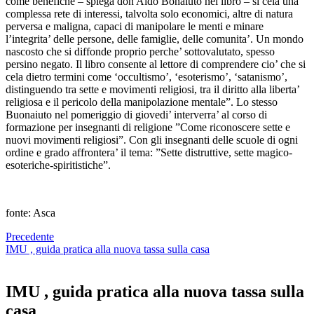
come benefiche – spiega don Aldo Bonaiuto nel libro – si cela una
complessa rete di interessi, talvolta solo economici, altre di natura
perversa e maligna, capaci di manipolare le menti e minare
l’integrita’ delle persone, delle famiglie, delle comunita’. Un mondo
nascosto che si diffonde proprio perche’ sottovalutato, spesso
persino negato. Il libro consente al lettore di comprendere cio’ che si
cela dietro termini come ‘occultismo’, ‘esoterismo’, ‘satanismo’,
distinguendo tra sette e movimenti religiosi, tra il diritto alla liberta’
religiosa e il pericolo della manipolazione mentale”. Lo stesso
Buonaiuto nel pomeriggio di giovedi’ interverra’ al corso di
formazione per insegnanti di religione ”Come riconoscere sette e
nuovi movimenti religiosi”. Con gli insegnanti delle scuole di ogni
ordine e grado affrontera’ il tema: ”Sette distruttive, sette magico-
esoteriche-spiritistiche”.
fonte: Asca
Precedente
IMU , guida pratica alla nuova tassa sulla casa
IMU , guida pratica alla nuova tassa sulla
casa