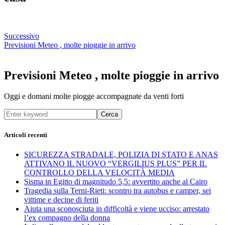
Successivo
Previsioni Meteo , molte pioggie in arrivo
Previsioni Meteo , molte pioggie in arrivo
Oggi e domani molte piogge accompagnate da venti forti
Cerca
Articoli recenti
SICUREZZA STRADALE, POLIZIA DI STATO E ANAS
ATTIVANO IL NUOVO “VERGILIUS PLUS” PER IL
CONTROLLO DELLA VELOCITÀ MEDIA
Sisma in Egitto di magnitudo 5,5: avvertito anche al Cairo
Tragedia sulla Terni-Rieti: scontro tra autobus e camper, sei
vittime e decine di feriti
Aiuta una sconosciuta in difficoltà e viene ucciso: arrestato
l’ex compagno della donna