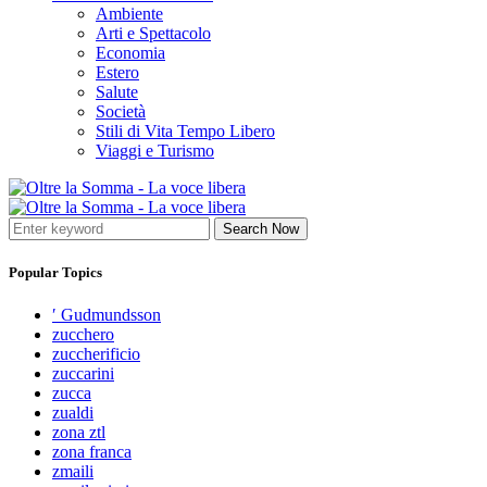
Ambiente
Arti e Spettacolo
Economia
Estero
Salute
Società
Stili di Vita Tempo Libero
Viaggi e Turismo
Search Now
Popular Topics
′ Gudmundsson
zucchero
zuccherificio
zuccarini
zucca
zualdi
zona ztl
zona franca
zmaili