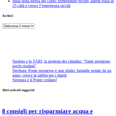
Italia nella morsa del caldo: temperature record, allerta rossa in
25 città e cresce l’emergenza siccità
Archivi
Archivi
Spoleto e la TARI, la protesta dei cittadini: “Tante promesse,
pochi risultati”
Strettura: Ponte promesso e mai rifatto: famiglie isolate da un
anno, cresce la rabbia per i ritardi
Streuura e il Ponte crollato!
Altri articoli suggeriti
8 consigli per risparmiare acqua e