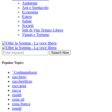
Ambiente
Arti e Spettacolo
Economia
Estero
Salute
Società
Stili di Vita Tempo Libero
Viaggi e Turismo
Search Now
Popular Topics
′ Gudmundsson
zucchero
zuccherificio
zuccarini
zucca
zualdi
zona ztl
zona franca
zmaili