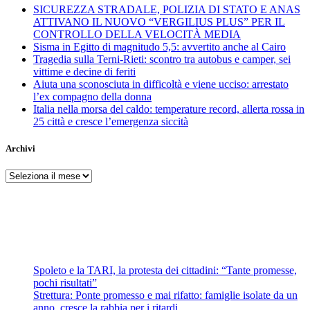
SICUREZZA STRADALE, POLIZIA DI STATO E ANAS
ATTIVANO IL NUOVO “VERGILIUS PLUS” PER IL
CONTROLLO DELLA VELOCITÀ MEDIA
Sisma in Egitto di magnitudo 5,5: avvertito anche al Cairo
Tragedia sulla Terni-Rieti: scontro tra autobus e camper, sei
vittime e decine di feriti
Aiuta una sconosciuta in difficoltà e viene ucciso: arrestato
l’ex compagno della donna
Italia nella morsa del caldo: temperature record, allerta rossa in
25 città e cresce l’emergenza siccità
Archivi
Archivi
Spoleto e la TARI, la protesta dei cittadini: “Tante promesse,
pochi risultati”
Strettura: Ponte promesso e mai rifatto: famiglie isolate da un
anno, cresce la rabbia per i ritardi