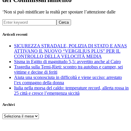
‘Non si può mistificare la realtà per spostare l’attenzione dalle
Cerca
Articoli recenti
SICUREZZA STRADALE, POLIZIA DI STATO E ANAS
ATTIVANO IL NUOVO “VERGILIUS PLUS” PER IL
CONTROLLO DELLA VELOCITÀ MEDIA
Sisma in Egitto di magnitudo 5,5: avvertito anche al Cairo
Tragedia sulla Terni-Rieti: scontro tra autobus e camper, sei
vittime e decine di feriti
Aiuta una sconosciuta in difficoltà e viene ucciso: arrestato
l’ex compagno della donna
Italia nella morsa del caldo: temperature record, allerta rossa in
25 città e cresce l’emergenza siccità
Archivi
Archivi