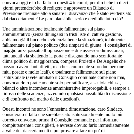
convoca oggi e lo ha fatto in questi 4 incontri, per dirci che in dieci
giorni pretenderebbe di redigere e approvare un Bilancio di
Previsione triennale atto a sanare il disavanzo che è stato evidenziato
dai riaccertamenti? Le pare plausibile, serio e credibile tutto ciò?
Una amministrazione totalmente fallimentare sul piano
amministrativo (senza dilungarsi in tristi liste di cattiva gestione,
abbiamo già il buco che evidenzia bene la situazione), totalmente
fallimentare sul piano politico (due rimpasti di giunta, 4 consiglieri di
maggioranza passati all’opposizione e due assessori dimissionari,
tutti andati via sbattendo la porta e disegnando uno sconfortante
clima politico di maggioranza, compresi Proietti e De Angelis che
possono avere tanti difetti, ma che sicuramente sono due persone
miti, posate e molto leali), e totalmente fallimentare sul piano
istituzionale (avete umiliato il Consiglio comunale come non mai,
convocandolo praticamente solo per ratificare, a scatola chiusa,
bilanci o altre incombenze amministrative improrogabili, e sempre a
ridosso delle scadenze, azzerando qualsiasi possibilità di discussione
e di confronto nel merito delle questioni).
Questi incontri ne sono l’ennesima dimostrazione, caro Sindaco,
considerato il fatto che sarebbe stato istituzionalmente molto più
corretto convocare prima il Consiglio comunale per informare
compiutamente i consiglieri, e avreste dovuto farlo immediatamente
a valle dei riaccertamenti e poi provare a fare un po’ di