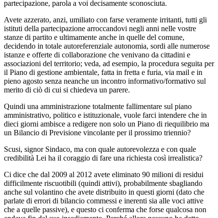
partecipazione, parola a voi decisamente sconosciuta.
Avete azzerato, anzi, umiliato con farse veramente irritanti, tutti gli
istituti della partecipazione arroccandovi negli anni nelle vostre
stanze di partito e ultimamente anche in quelle del comune,
decidendo in totale autoreferenziale autonomia, sordi alle numerose
istanze e offerte di collaborazione che venivano da cittadini e
associazioni del territorio; veda, ad esempio, la procedura seguita per
il Piano di gestione ambientale, fatta in fretta e furia, via mail e in
pieno agosto senza neanche un incontro informativo/formativo sul
merito di ciò di cui si chiedeva un parere.
Quindi una amministrazione totalmente fallimentare sul piano
amministrativo, politico e istituzionale, vuole farci intendere che in
dieci giorni ambisce a redigere non solo un Piano di riequilibrio ma
un Bilancio di Previsione vincolante per il prossimo triennio?
Scusi, signor Sindaco, ma con quale autorevolezza e con quale
credibilità Lei ha il coraggio di fare una richiesta così irrealistica?
Ci dice che dal 2009 al 2012 avete eliminato 90 milioni di residui
difficilmente riscuotibili (quindi attivi), probabilmente sbagliando
anche sul volantino che avete distribuito in questi giorni (dato che
parlate di errori di bilancio commessi e inerenti sia alle voci attive
che a quelle passive), e questo ci conferma che forse qualcosa non