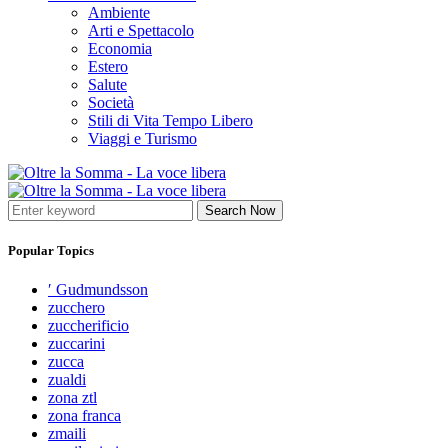
Ambiente
Arti e Spettacolo
Economia
Estero
Salute
Società
Stili di Vita Tempo Libero
Viaggi e Turismo
Search Now
Popular Topics
′ Gudmundsson
zucchero
zuccherificio
zuccarini
zucca
zualdi
zona ztl
zona franca
zmaili