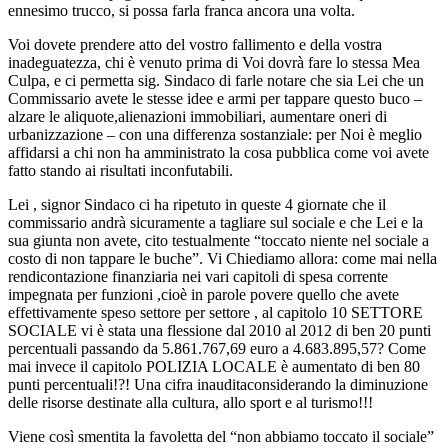
ennesimo trucco, si possa farla franca ancora una volta.
Voi dovete prendere atto del vostro fallimento e della vostra
inadeguatezza, chi è venuto prima di Voi dovrà fare lo stessa Mea
Culpa, e ci permetta sig. Sindaco di farle notare che sia Lei che un
Commissario avete le stesse idee e armi per tappare questo buco –
alzare le aliquote,alienazioni immobiliari, aumentare oneri di
urbanizzazione – con una differenza sostanziale: per Noi è meglio
affidarsi a chi non ha amministrato la cosa pubblica come voi avete
fatto stando ai risultati inconfutabili.
Lei , signor Sindaco ci ha ripetuto in queste 4 giornate che il
commissario andrà sicuramente a tagliare sul sociale e che Lei e la
sua giunta non avete, cito testualmente “toccato niente nel sociale a
costo di non tappare le buche”. Vi Chiediamo allora: come mai nella
rendicontazione finanziaria nei vari capitoli di spesa corrente
impegnata per funzioni ,cioè in parole povere quello che avete
effettivamente speso settore per settore , al capitolo 10 SETTORE
SOCIALE vi è stata una flessione dal 2010 al 2012 di ben 20 punti
percentuali passando da 5.861.767,69 euro a 4.683.895,57? Come
mai invece il capitolo POLIZIA LOCALE è aumentato di ben 80
punti percentuali!?! Una cifra inauditaconsiderando la diminuzione
delle risorse destinate alla cultura, allo sport e al turismo!!!
Viene così smentita la favoletta del “non abbiamo toccato il sociale”