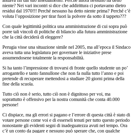
andava fin dal suo insediamento. Perché allora nessuno ha detto
niente? Nei vari incontri si dice che addirittura ci portavamo dietro
residui dal 1970!!! Perché nessuno ha detto niente prima? Perché c’è
voluta l’opposizione per tirar fuori la polvere da sotto il tappeto???
Con quale legittimità politica una amministrazione di cui sopra può
porre tali vincoli di politiche di bilancio alla futura amministrazione
che la città deciderà di eleggere?
Perugia visse una situazione simile nel 2005, ma all’epoca il Sindaco
aveva tutta una legislatura per governare le iniziative prese
assumendosene totalmente la responsabilità.
Si ha tanto l’impressione di trovarsi di fronte quello studente un po’
arrogantello e tanto fannullone che non fa nulla tutto l’anno e poi
pretende di recuperare mettendosi a studiare 20 giorni prima della
fine della scuola.
Tutto ciò non è serio, tutto ciò non è dignitoso per voi, ma
soprattutto è offensivo per la nostra comunità che conta 40.000
persone!
Ci dispiace, ma gli errori si pagano e l’errore di questa città è stato di
votare persone come voi e di esserseli tenuti per tutto questo periodo
nonostante gli evidenti segni di inadeguatezza avuti nel tempo. Ora
c’è un conto da pagare e nessuno può sperare che, con qualche