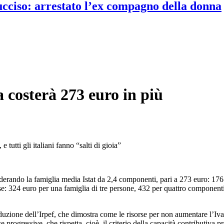
 ucciso: arrestato l’ex compagno della donna
a costerà 273 euro in più
tutti gli italiani fanno “salti di gioia”
erando la famiglia media Istat da 2,4 componenti, pari a 273 euro: 176 
e: 324 euro per una famiglia di tre persone, 432 per quattro componen
duzione dell’Irpef, che dimostra come le risorse per non aumentare l’Iva 
 progressive, che rispetta, cioè, il criterio della capacità contributiva 