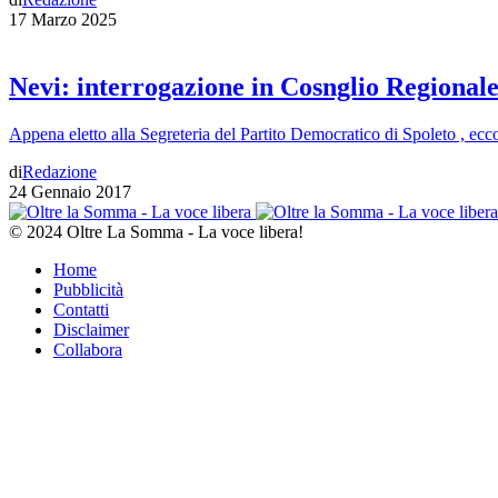
17 Marzo 2025
Nevi: interrogazione in Cosnglio Regionale
Appena eletto alla Segreteria del Partito Democratico di Spoleto , ecco
di
Redazione
24 Gennaio 2017
© 2024 Oltre La Somma - La voce libera!
Home
Pubblicità
Contatti
Disclaimer
Collabora