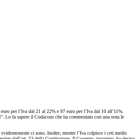
euro per l’Iva dal 21 al 22% e 97 euro per l’Iva dal 10 all’11%.
ti”. Lo fa sapere il Codacons che ha commentato con una nota le
evidentemente ci sono. Inoltre, mentre l’Iva colpisce i ceti medio
previsto dall’art. 53 della Costituzione. Il Governo, insomma, ha deciso