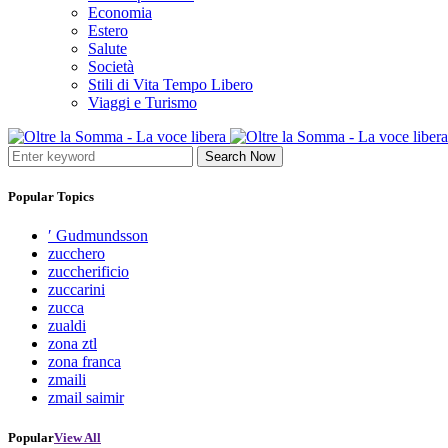
Economia
Estero
Salute
Società
Stili di Vita Tempo Libero
Viaggi e Turismo
Search Now
Popular Topics
′ Gudmundsson
zucchero
zuccherificio
zuccarini
zucca
zualdi
zona ztl
zona franca
zmaili
zmail saimir
Popular
View All