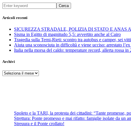
Cerca
Articoli recenti
SICUREZZA STRADALE, POLIZIA DI STATO E ANAS
Sisma in Egitto di magnitudo 5,5: avvertito anche al Cairo
Tragedia sulla Terni-Rieti: scontro tra autobus e camper, sei vitti
Aiuta una sconosciuta in difficoltà e viene ucciso: arrestato l
Italia nella morsa del caldo: temperature record, allerta rossa in 
Archivi
Archivi
Spoleto e la TARI, la protesta dei cittadini: “Tante promesse, poc
Strettura: Ponte promesso e mai rifatto: famiglie isolate da un ann
Streuura e il Ponte crollato!