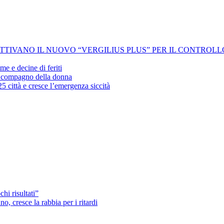
 ATTIVANO IL NUOVO “VERGILIUS PLUS” PER IL CONTROL
me e decine di feriti
’ex compagno della donna
25 città e cresce l’emergenza siccità
hi risultati”
o, cresce la rabbia per i ritardi