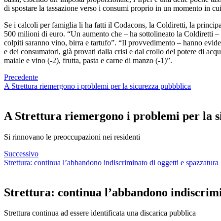
di spostare la tassazione verso i consumi proprio in un momento in cui 
Se i calcoli per famiglia li ha fatti il Codacons, la Coldiretti, la princ
500 milioni di euro. “Un aumento che – ha sottolineato la Coldiretti –
colpiti saranno vino, birra e tartufo”. “Il provvedimento – hanno eviden
e dei consumatori, già provati dalla crisi e dal crollo del potere di acq
maiale e vino (-2), frutta, pasta e carne di manzo (-1)”.
Precedente
A Strettura riemergono i problemi per la sicurezza pubbblica
A Strettura riemergono i problemi per la 
Si rinnovano le preoccupazioni nei residenti
Successivo
Strettura: continua l’abbandono indiscriminato di oggetti e spazzatura
Strettura: continua l’abbandono indiscrimi
Strettura continua ad essere identificata una discarica pubblica