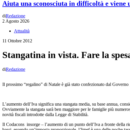
Aiuta una sconosciuta in difficoltà e viene
di
Redazione
2 Agosto 2026
Attualità
11 Ottobre 2012
Stangatina in vista. Fare la spes
di
Redazione
Il prossimo “regalino” di Natale è già stato confezionato dal Governo , e 
L’aumento dell’Iva significa una stangata media, su base annua, consid
Ovviamente la stangata sarà ben maggiore per le famiglie più numeros
novità fiscali introdotte dalla Legge di Stabilità.
Il Codacons insorge – l’aumento di un punto dell’Iva a fronte della ri
bassi, essendo un’imposta proporzionale, l’Irpef è una delle poche tasse