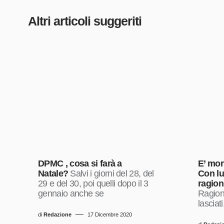
Altri articoli suggeriti
DPMC , cosa si farà a
E’ mor
Natale?
Salvi i giorni del 28, del
Con lu
29 e del 30, poi quelli dopo il 3
ragion
gennaio anche se
Ragion
lasciat
di
Redazione
17 Dicembre 2020