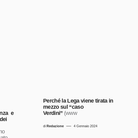
Perché la Lega viene tirata in
mezzo sul “caso
nza e
Verdini”
(www
 dei
di
Redazione
4 Gennaio 2024
mo
cato