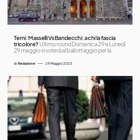
Terni: Masselli Vs Bandecchi: a chi la fascia
tricolore?
Ultimo round Domenica 29 e Lunedì
29 maggio si voterà al ballottaggio per la
di
Redazione
24 Maggio 2023