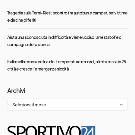
Tragedia sulla Terni-Rieti: scontro tra autobus e camper, sei vittime
e decine di feriti
Aiuta una sconosciuta in difficoltà e viene ucciso: arrestato l’ex
compagno della donna
Italia nella morsa del caldo: temperature record, allerta rossa in 25
città e cresce l’emergenza siccità
Archivi