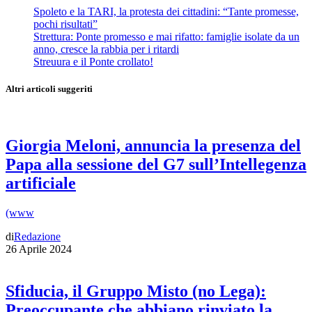
Spoleto e la TARI, la protesta dei cittadini: “Tante promesse,
pochi risultati”
Strettura: Ponte promesso e mai rifatto: famiglie isolate da un
anno, cresce la rabbia per i ritardi
Streuura e il Ponte crollato!
Altri articoli suggeriti
Giorgia Meloni, annuncia la presenza del
Papa alla sessione del G7 sull’Intellegenza
artificiale
(www
di
Redazione
26 Aprile 2024
Sfiducia, il Gruppo Misto (no Lega):
Preoccupante che abbiano rinviato la