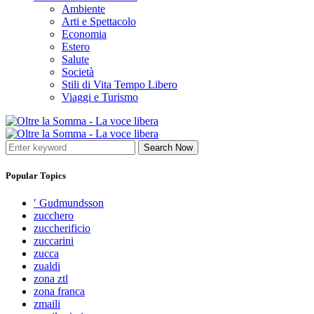
Ambiente
Arti e Spettacolo
Economia
Estero
Salute
Società
Stili di Vita Tempo Libero
Viaggi e Turismo
Search Now
Popular Topics
′ Gudmundsson
zucchero
zuccherificio
zuccarini
zucca
zualdi
zona ztl
zona franca
zmaili