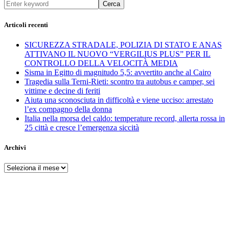
Cerca
Articoli recenti
SICUREZZA STRADALE, POLIZIA DI STATO E ANAS
ATTIVANO IL NUOVO “VERGILIUS PLUS” PER IL
CONTROLLO DELLA VELOCITÀ MEDIA
Sisma in Egitto di magnitudo 5,5: avvertito anche al Cairo
Tragedia sulla Terni-Rieti: scontro tra autobus e camper, sei
vittime e decine di feriti
Aiuta una sconosciuta in difficoltà e viene ucciso: arrestato
l’ex compagno della donna
Italia nella morsa del caldo: temperature record, allerta rossa in
25 città e cresce l’emergenza siccità
Archivi
Archivi